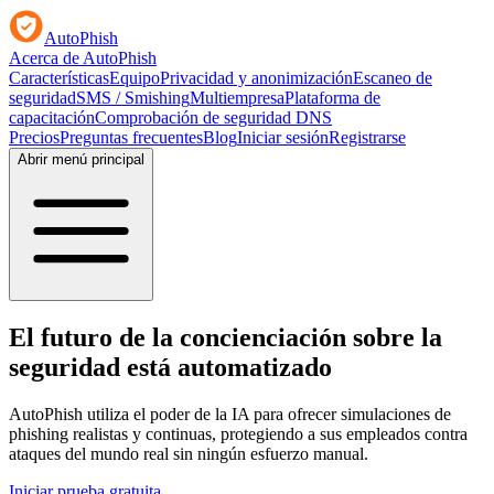
AutoPhish
Acerca de AutoPhish
Características
Equipo
Privacidad y anonimización
Escaneo de
seguridad
SMS / Smishing
Multiempresa
Plataforma de
capacitación
Comprobación de seguridad DNS
Precios
Preguntas frecuentes
Blog
Iniciar sesión
Registrarse
Abrir menú principal
El futuro de la concienciación sobre la
seguridad está automatizado
AutoPhish utiliza el poder de la IA para ofrecer simulaciones de
phishing realistas y continuas, protegiendo a sus empleados contra
ataques del mundo real sin ningún esfuerzo manual.
Iniciar prueba gratuita