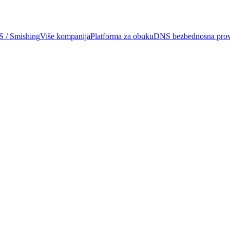
 / Smishing
Više kompanija
Platforma za obuku
DNS bezbednosna prov