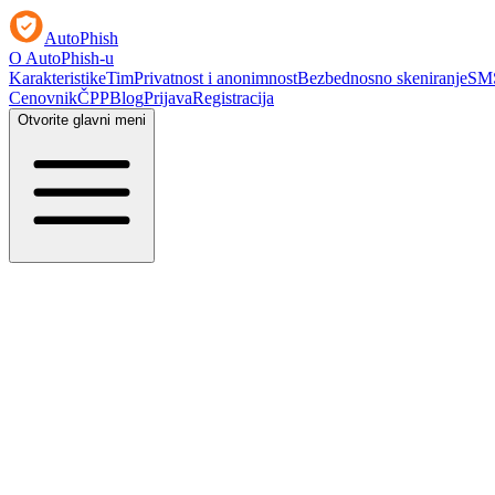
AutoPhish
O AutoPhish-u
Karakteristike
Tim
Privatnost i anonimnost
Bezbednosno skeniranje
SMS
Cenovnik
ČPP
Blog
Prijava
Registracija
Otvorite glavni meni