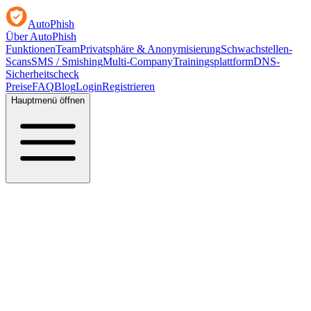
AutoPhish
Über AutoPhish
Funktionen
Team
Privatsphäre & Anonymisierung
Schwachstellen-
Scans
SMS / Smishing
Multi-Company
Trainingsplattform
DNS-
Sicherheitscheck
Preise
FAQ
Blog
Login
Registrieren
Hauptmenü öffnen