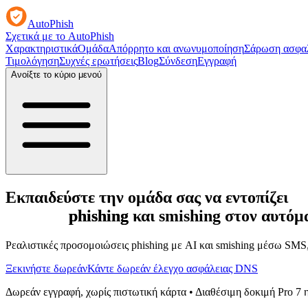
AutoPhish
Σχετικά με το AutoPhish
Χαρακτηριστικά
Ομάδα
Απόρρητο και ανωνυμοποίηση
Σάρωση ασφαλ
Τιμολόγηση
Συχνές ερωτήσεις
Blog
Σύνδεση
Εγγραφή
Ανοίξτε το κύριο μενού
Εκπαιδεύστε την ομάδα σας να εντοπίζει
phishing και smishing
στον αυτόμα
Ρεαλιστικές προσομοιώσεις phishing με AI και smishing μέσω SMS
Ξεκινήστε δωρεάν
Κάντε δωρεάν έλεγχο ασφάλειας DNS
Δωρεάν εγγραφή, χωρίς πιστωτική κάρτα • Διαθέσιμη δοκιμή Pro 7 