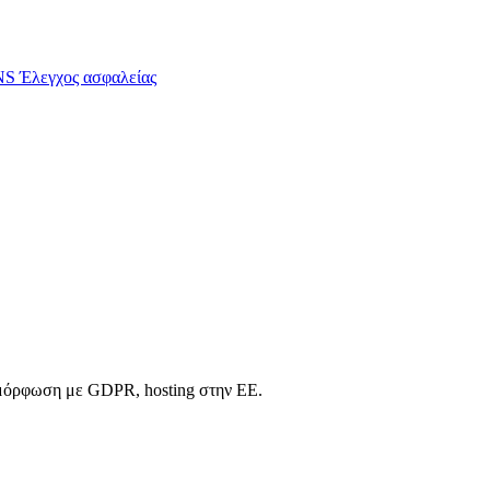
S Έλεγχος ασφαλείας
υμμόρφωση με GDPR, hosting στην ΕΕ.