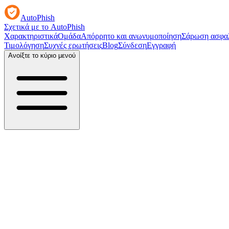
AutoPhish
Σχετικά με το AutoPhish
Χαρακτηριστικά
Ομάδα
Απόρρητο και ανωνυμοποίηση
Σάρωση ασφαλ
Τιμολόγηση
Συχνές ερωτήσεις
Blog
Σύνδεση
Εγγραφή
Ανοίξτε το κύριο μενού