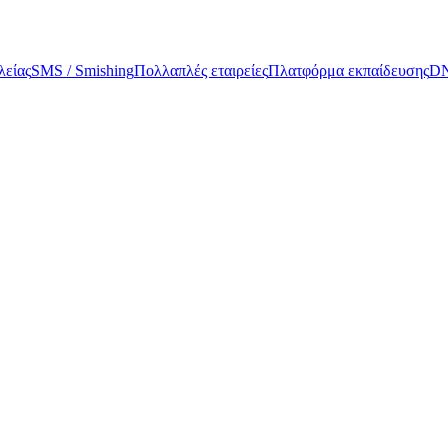
είας
SMS / Smishing
Πολλαπλές εταιρείες
Πλατφόρμα εκπαίδευσης
DN