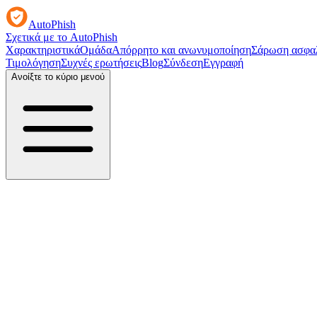
AutoPhish
Σχετικά με το AutoPhish
Χαρακτηριστικά
Ομάδα
Απόρρητο και ανωνυμοποίηση
Σάρωση ασφαλ
Τιμολόγηση
Συχνές ερωτήσεις
Blog
Σύνδεση
Εγγραφή
Ανοίξτε το κύριο μενού