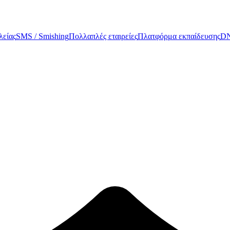
είας
SMS / Smishing
Πολλαπλές εταιρείες
Πλατφόρμα εκπαίδευσης
DN