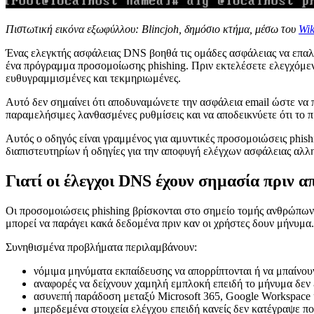
Πιστωτική εικόνα εξωφύλλου: Blincjoh, δημόσιο κτήμα, μέσω του
Wi
Ένας ελεγκτής ασφάλειας DNS βοηθά τις ομάδες ασφάλειας να επαλη
ένα πρόγραμμα προσομοίωσης phishing. Πριν εκτελέσετε ελεγχόμε
ευθυγραμμισμένες και τεκμηριωμένες.
Αυτό δεν σημαίνει ότι αποδυναμώνετε την ασφάλεια email ώστε να 
παραμελήσιμες λανθασμένες ρυθμίσεις και να αποδεικνύετε ότι το π
Αυτός ο οδηγός είναι γραμμένος για αμυντικές προσομοιώσεις phis
διαπιστευτηρίων ή οδηγίες για την αποφυγή ελέγχων ασφάλειας αλλ
Γιατί οι έλεγχοι DNS έχουν σημασία πριν 
Οι προσομοιώσεις phishing βρίσκονται στο σημείο τομής ανθρώπω
μπορεί να παράγει κακά δεδομένα πριν καν οι χρήστες δουν μήνυμα.
Συνηθισμένα προβλήματα περιλαμβάνουν:
νόμιμα μηνύματα εκπαίδευσης να απορρίπτονται ή να μπαίνο
αναφορές να δείχνουν χαμηλή εμπλοκή επειδή το μήνυμα δεν
ασυνεπή παράδοση μεταξύ Microsoft 365, Google Workspace
μπερδεμένα στοιχεία ελέγχου επειδή κανείς δεν κατέγραψε πο