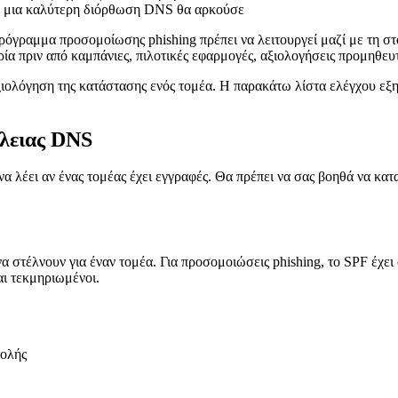
νώ μια καλύτερη διόρθωση DNS θα αρκούσε
όγραμμα προσομοίωσης phishing πρέπει να λειτουργεί μαζί με τη στ
ρία πριν από καμπάνιες, πιλοτικές εφαρμογές, αξιολογήσεις προμηθευ
ξιολόγηση της κατάστασης ενός τομέα. Η παρακάτω λίστα ελέγχου εξη
άλειας DNS
 λέει αν ένας τομέας έχει εγγραφές. Θα πρέπει να σας βοηθά να κατ
α στέλνουν για έναν τομέα. Για προσομοιώσεις phishing, το SPF έχει
αι τεκμηριωμένοι.
τολής