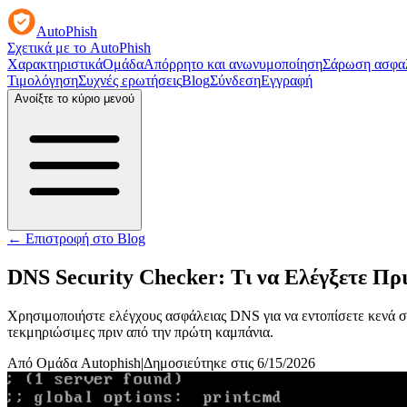
AutoPhish
Σχετικά με το AutoPhish
Χαρακτηριστικά
Ομάδα
Απόρρητο και ανωνυμοποίηση
Σάρωση ασφαλ
Τιμολόγηση
Συχνές ερωτήσεις
Blog
Σύνδεση
Εγγραφή
Ανοίξτε το κύριο μενού
←
Επιστροφή στο Blog
DNS Security Checker: Τι να Ελέγξετε Πρ
Χρησιμοποιήστε ελέγχους ασφάλειας DNS για να εντοπίσετε κενά στ
τεκμηριώσιμες πριν από την πρώτη καμπάνια.
Από Ομάδα Autophish
|
Δημοσιεύτηκε στις 6/15/2026