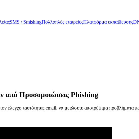
είας
SMS / Smishing
Πολλαπλές εταιρείες
Πλατφόρμα εκπαίδευσης
DN
ιν από Προσομοιώσεις Phishing
ον έλεγχο ταυτότητας email, να μειώσετε αποτρέψιμα προβλήματα παρ