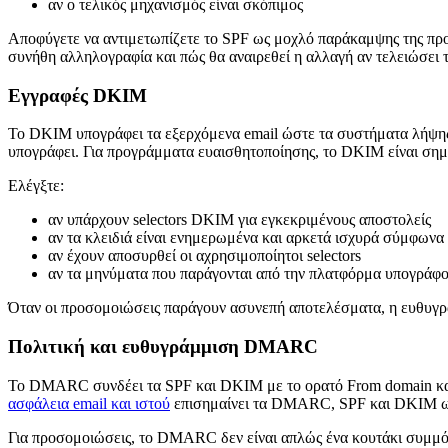
αν ο τελικός μηχανισμός είναι σκόπιμος
Αποφύγετε να αντιμετωπίζετε το SPF ως μοχλό παράκαμψης της προσ
συνήθη αλληλογραφία και πώς θα αναιρεθεί η αλλαγή αν τελειώσει τ
Εγγραφές DKIM
Το DKIM υπογράφει τα εξερχόμενα email ώστε τα συστήματα λήψης 
υπογράφει. Για προγράμματα ευαισθητοποίησης, το DKIM είναι σημα
Ελέγξτε:
αν υπάρχουν selectors DKIM για εγκεκριμένους αποστολείς
αν τα κλειδιά είναι ενημερωμένα και αρκετά ισχυρά σύμφωνα
αν έχουν αποσυρθεί οι αχρησιμοποίητοι selectors
αν τα μηνύματα που παράγονται από την πλατφόρμα υπογράφο
Όταν οι προσομοιώσεις παράγουν ασυνεπή αποτελέσματα, η ευθυγράμ
Πολιτική και ευθυγράμμιση DMARC
Το DMARC συνδέει τα SPF και DKIM με το ορατό From domain και 
ασφάλεια email και ιστού
επισημαίνει τα DMARC, SPF και DKIM ως 
Για προσομοιώσεις, το DMARC δεν είναι απλώς ένα κουτάκι συμμ