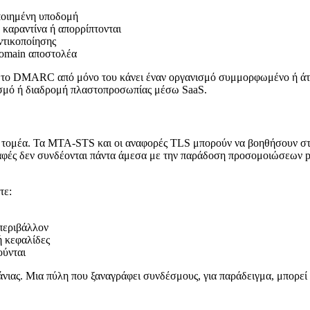
οποιημένη υποδομή
καραντίνα ή απορρίπτονται
ντικοποίησης
domain αποστολέα
 ότι το DMARC από μόνο του κάνει έναν οργανισμό συμμορφωμένο ή άτ
σμό ή διαδρομή πλαστοπροσωπίας μέσω SaaS.
ν τομέα. Τα MTA-STS και οι αναφορές TLS μπορούν να βοηθήσουν σ
φές δεν συνδέονται πάντα άμεσα με την παράδοση προσομοιώσεων ph
τε:
περιβάλλον
ή κεφαλίδες
ούνται
ας. Μια πύλη που ξαναγράφει συνδέσμους, για παράδειγμα, μπορεί να