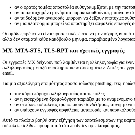
αν ο ορατός τομέας αποστολέα ευθυγραμμίζεται με την πιστ
αν τα αποτυχημένα μηνύματα παρακολουθούνται, μπαίνουν σε 
αν τα δεδομένα αναφοράς μπορούν να δείξουν αποτυχίες αυθε
αν μια πλατφόρμα μπορεί να υποστηρίξει ασφαλείς επιλογές 
Οι ομάδες πρέπει να είναι προσεκτικές ώστε να μην ισχυρίζονται
αλλά δεν σταματά κάθε κακόβουλο μήνυμα, παραβιασμένο λογαρια
MX, MTA-STS, TLS-RPT και σχετικές εγγραφές
Οι εγγραφές MX δείχνουν πού λαμβάνεται η αλληλογραφία για ένα
αλληλογραφίας μεταξύ υποστηρικτικών συστημάτων. Αυτές οι εγγρα
email.
Για μια αξιολόγηση ετοιμότητας προσομοίωσης phishing, τεκμηριώσ
τον κύριο πάροχο αλληλογραφίας και τις πύλες
αν η εισερχόμενη δρομολόγηση ταιριάζει με το αναμενόμενο 
αν οι πύλες ασφαλείας τροποποιούν συνδέσμους, συνημμένα 
αν υπάρχουν εγγραφές ασφάλειας μεταφοράς και παρακολουθ
Αυτό το πλαίσιο βοηθά στην εξήγηση των αποτελεσμάτων της καμπάνι
ασφαλείς σελίδες προορισμού στα analytics της πλατφόρμας.