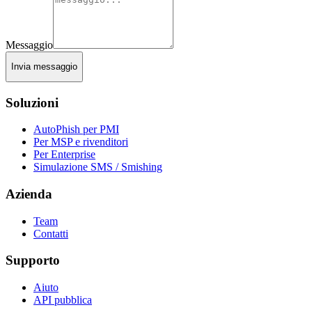
Messaggio
Invia messaggio
Soluzioni
AutoPhish per PMI
Per MSP e rivenditori
Per Enterprise
Simulazione SMS / Smishing
Azienda
Team
Contatti
Supporto
Aiuto
API pubblica