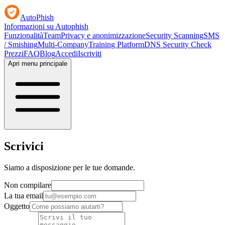
AutoPhish
Informazioni su Autophish
Funzionalità
Team
Privacy e anonimizzazione
Security Scanning
SMS
/ Smishing
Multi-Company
Training Platform
DNS Security Check
Prezzi
FAQ
Blog
Accedi
Iscriviti
Apri menu principale
Scrivici
Siamo a disposizione per le tue domande.
Non compilare
La tua email
Oggetto