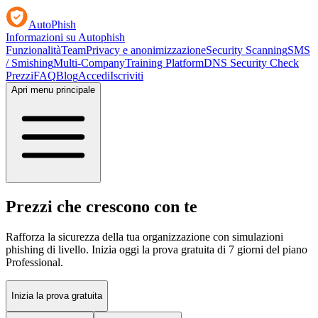
AutoPhish
Informazioni su Autophish
Funzionalità
Team
Privacy e anonimizzazione
Security Scanning
SMS
/ Smishing
Multi-Company
Training Platform
DNS Security Check
Prezzi
FAQ
Blog
Accedi
Iscriviti
Apri menu principale
Prezzi che crescono con te
Rafforza la sicurezza della tua organizzazione con simulazioni
phishing di livello. Inizia oggi la prova gratuita di 7 giorni del piano
Professional.
Inizia la prova gratuita