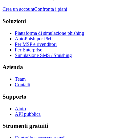
Crea un account
Confronta i piani
Soluzioni
Piattaforma di simulazione phishing
AutoPhish per PMI
Per MSP e rivenditori
Per Enterprise
Simulazione SMS / Smishing
Azienda
Team
Contatti
Supporto
Aiuto
API pubblica
Strumenti gratuiti
Controllo sicurezza e-mail