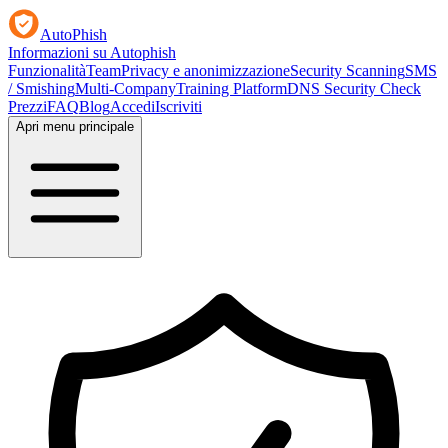
AutoPhish
Informazioni su Autophish
Funzionalità
Team
Privacy e anonimizzazione
Security Scanning
SMS
/ Smishing
Multi-Company
Training Platform
DNS Security Check
Prezzi
FAQ
Blog
Accedi
Iscriviti
Apri menu principale